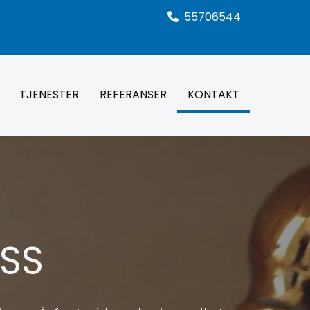
55706544

TJENESTER
REFERANSER
KONTAKT
SS