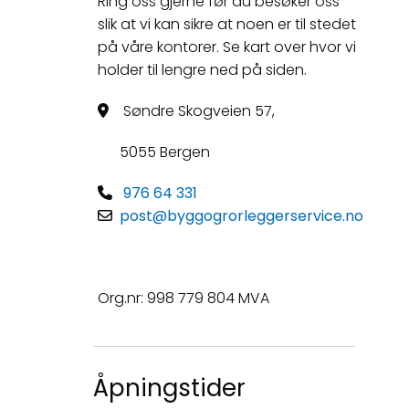
Ring oss gjerne før du besøker oss
slik at vi kan sikre at noen er til stedet
på våre kontorer. Se kart over hvor vi
holder til lengre ned på siden.
Søndre Skogveien 57,

5055 Bergen
976 64 331

post@byggogrorleggerservice.no

Org.nr: 998 779 804 MVA
Åpningstider